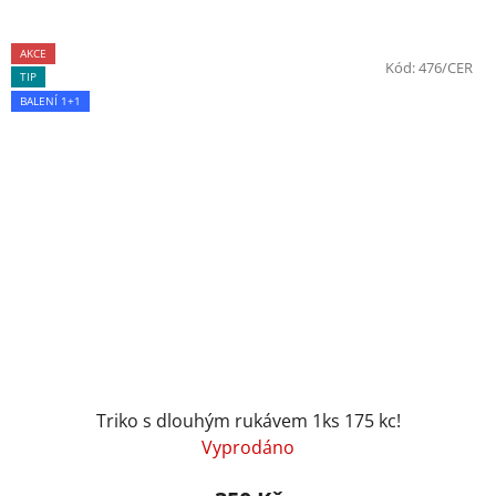
AKCE
Kód:
476/CER
TIP
BALENÍ 1+1
Triko s dlouhým rukávem 1ks 175 kc!
Vyprodáno