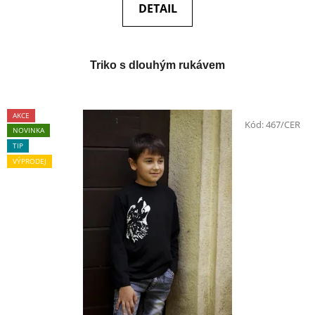
DETAIL
Triko s dlouhým rukávem
AKCE
Kód:
467/CER
NOVINKA
TIP
VÝPRODEJ