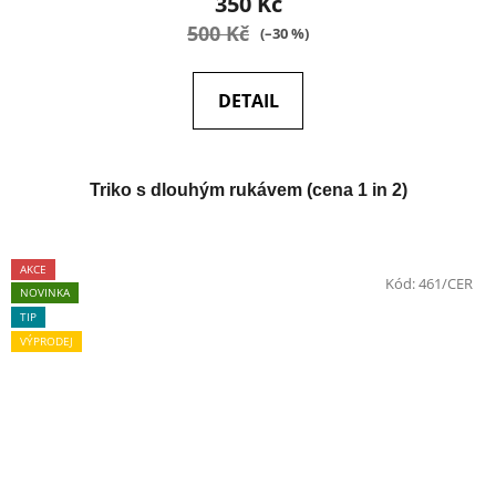
350 Kč
500 Kč
(–30 %)
DETAIL
Triko s dlouhým rukávem (cena 1 in 2)
AKCE
Kód:
461/CER
NOVINKA
TIP
VÝPRODEJ