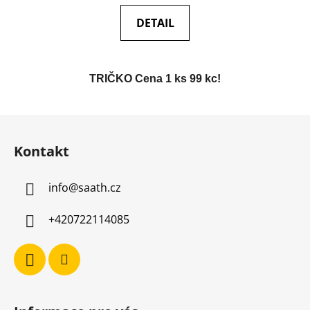
DETAIL
TRIČKO Cena 1 ks 99 kc!
Z
á
Kontakt
p
a
info
@
saath.cz
t
í
+420722114085