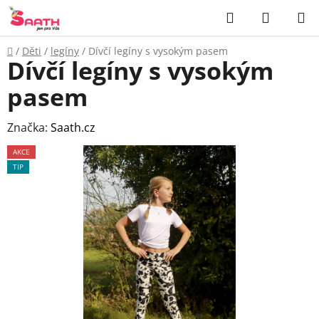
Přejít
Hledat
NÁKUP
na
KOŠÍK
obsah
Domů
/
Děti
/
legíny
/
Dívčí legíny s vysokým pasem
Dívčí legíny s vysokým
pasem
Značka:
Saath.cz
AKCE
TIP