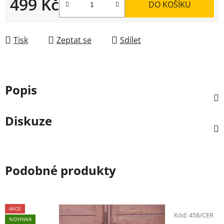
499 Kč
DO KOŠÍKU
Měrná cena:
Tisk
Zeptat se
Sdílet
Popis
Diskuze
Podobné produkty
AKCE
Kód:
458/CER
NOVINKA