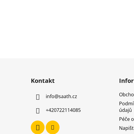
Z
á
Kontakt
Info
p
a
Obcho
info
@
saath.cz
t
Podmí
í
údajů
+420722114085
Péče o
Napiš