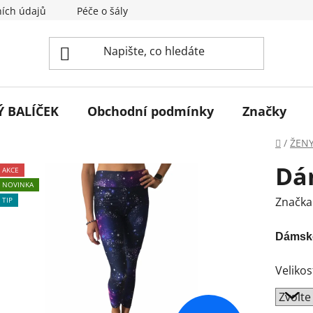
ích údajů
Péče o šály
Napište nám
Tabulka velik
 BALÍČEK
Obchodní podmínky
Značky
Domů
/
ŽEN
Dá
AKCE
NOVINKA
Značka
TIP
Dámské
Velikos