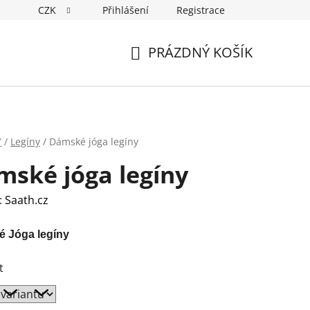
CZK
Přihlášení
Registrace
ostí
PRÁZDNÝ KOŠÍK
NÁKUPNÍ
KOŠÍK
Y
/
Legíny
/
Dámské jóga legíny
mské jóga legíny
:
Saath.cz
 Jóga legíny
t