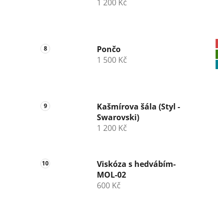
1 200 Kč
Pončo
1 500 Kč
Kašmírova šála (Styl -
Swarovski)
1 200 Kč
Viskóza s hedvábím-
MOL-02
600 Kč