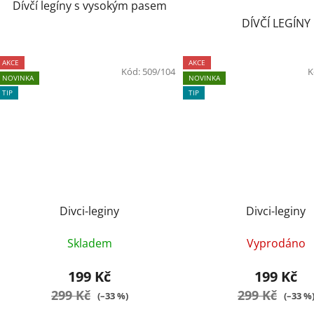
Dívčí legíny s vysokým pasem
DÍVČÍ LEGÍNY
AKCE
AKCE
Kód:
509/104
K
NOVINKA
NOVINKA
TIP
TIP
Divci-leginy
Divci-leginy
Skladem
Vyprodáno
199 Kč
199 Kč
299 Kč
299 Kč
(–33 %)
(–33 %