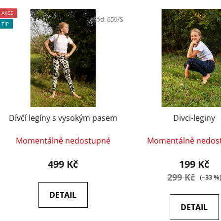
AKCE
Kód:
659/S
K
TIP
Dívčí legíny s vysokým pasem
Divci-leginy
Momentálně nedostupné
Momentálně nedos
499 Kč
199 Kč
299 Kč
(–33 %
DETAIL
DETAIL