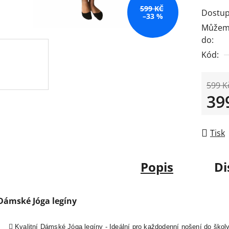
599 KČ
Dostup
–33 %
Můžeme
do:
Kód:
599 K
39
Měrná
Tisk
Popis
Di
Dámské Jóga legíny
Kvalitní Dámské Jóga legíny - Ideální pro každodenní nošení do škol