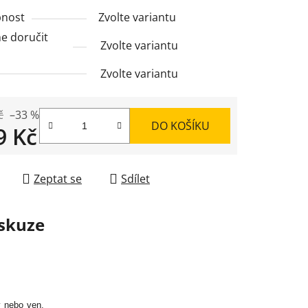
nost
Zvolte variantu
 doručit
Zvolte variantu
Zvolte variantu
č
–33 %
DO KOŠÍKU
9 Kč
 cena:
Zeptat se
Sdílet
skuze
y nebo ven.