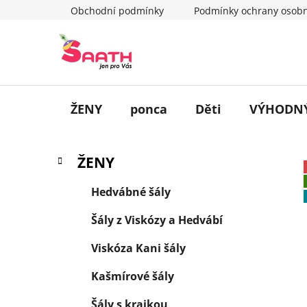
Přejít
Obchodní podmínky
Podmínky ochrany osobn
na
obsah
ŽENY
ponca
Děti
VÝHODNÝ
P
K
Přeskočit
ŽENY
a
o
kategorie
t
s
Hedvábné šály
e
t
g
Šály z Viskózy a Hedvábí
r
o
a
r
Viskóza Kani šály
i
n
e
n
Kašmírové šály
í
Šály s krajkou