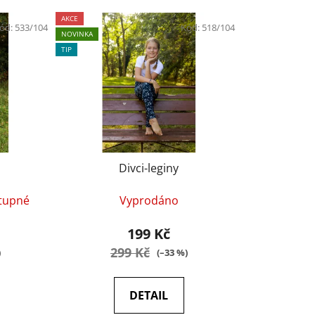
AKCE
ód:
533/104
Kód:
518/104
NOVINKA
TIP
Divci-leginy
tupné
Vyprodáno
199 Kč
299 Kč
)
(–33 %)
DETAIL