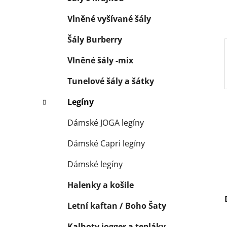
p
a
Vlněné vyšívané šály
n
Šály Burberry
e
l
Vlněné šály -mix
Tunelové šály a šátky
Legíny
Dámské JOGA legíny
Dámské Capri legíny
Dámské legíny
Halenky a košile
Letní kaftan / Boho Šaty
Kalhoty jogger a tepláky