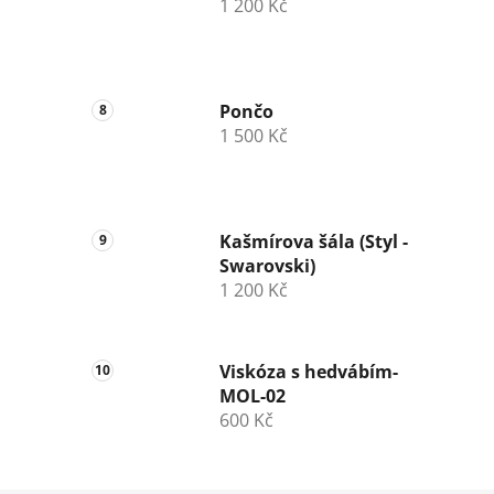
1 200 Kč
Pončo
1 500 Kč
Kašmírova šála (Styl -
Swarovski)
1 200 Kč
Viskóza s hedvábím-
MOL-02
600 Kč