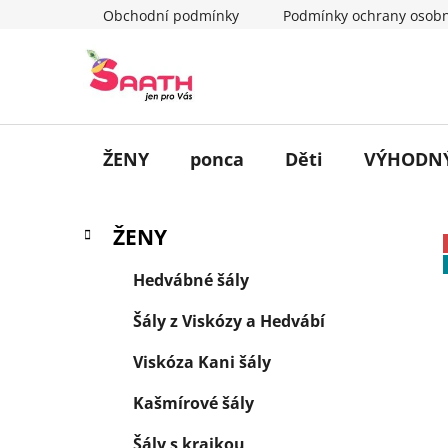
Přejít
Obchodní podmínky
Podmínky ochrany osobn
na
obsah
ŽENY
ponca
Děti
VÝHODNÝ
P
K
Přeskočit
ŽENY
a
o
kategorie
t
s
Hedvábné šály
e
t
g
Šály z Viskózy a Hedvábí
r
o
a
r
Viskóza Kani šály
i
n
e
n
Kašmírové šály
í
Šály s krajkou