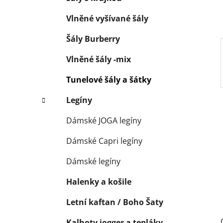
p
a
Vlněné vyšívané šály
n
Šály Burberry
e
l
Vlněné šály -mix
Tunelové šály a šátky
Legíny
Dámské JOGA legíny
Dámské Capri legíny
Dámské legíny
Halenky a košile
Letní kaftan / Boho Šaty
Kalhoty jogger a tepláky