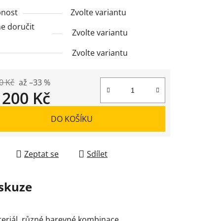
nost
Zvolte variantu
 doručit
Zvolte variantu
Zvolte variantu
0 Kč
až –33 %
d
200 Kč
 cena:
DO KOŠÍKU
Zeptat se
Sdílet
skuze
teriál, různé barevné kombinace.