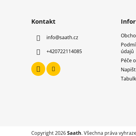
Z
á
Kontakt
Info
p
a
Obcho
info
@
saath.cz
t
Podmí
í
údajů
+420722114085
Péče o
Napiš
Tabulk
Copyright 2026
Saath
. Všechna práva vyhraz