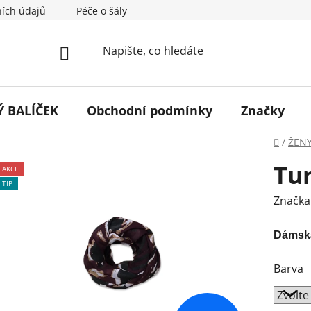
ích údajů
Péče o šály
Napište nám
Tabulka velik
 BALÍČEK
Obchodní podmínky
Značky
Domů
/
ŽEN
Tun
AKCE
TIP
Značka
Dámská
Barva