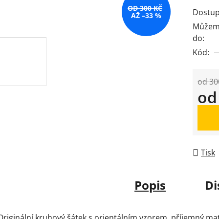
OD 300 KČ
Dostup
AŽ –33 %
Můžeme
do:
Kód:
od 30
o
Měrná
Tisk
Popis
Di
Originální kruhový šátek s orientálním vzorem, příjemný ma