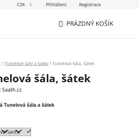
CZK
Přihlášení
Registrace
ostí
PRÁZDNÝ KOŠÍK
NÁKUPNÍ
KOŠÍK
Y
/
Tunelové šály a šátky
/
Tunelová šála, šátek
elová šála, šátek
:
Saath.cz
 Tunelová šála a šátek