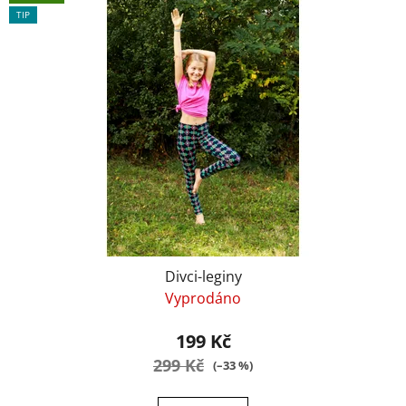
TIP
Divci-leginy
Vyprodáno
199 Kč
299 Kč
(–33 %)