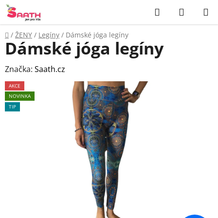
Přejít
Hledat
NÁKUP
na
KOŠÍK
obsah
Domů
/
ŽENY
/
Legíny
/
Dámské jóga legíny
Dámské jóga legíny
Značka:
Saath.cz
AKCE
NOVINKA
TIP