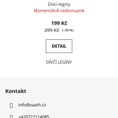
Divci-leginy
Momentálně nedostupné
199 Kč
299 Kč
(–33 %)
DETAIL
DÍVČÍ LEGÍNY
Z
á
Kontakt
p
a
info
@
saath.cz
t
í
+420722114085