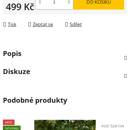
DO KOŠÍKU
499 Kč
Měrná cena:
Tisk
Zeptat se
Sdílet
Popis
Diskuze
Podobné produkty
AKCE
Kód:
524/104
NOVINKA