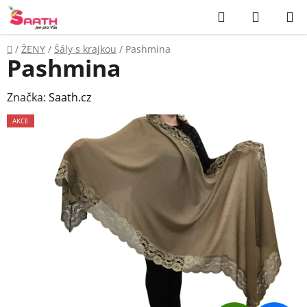
Přejít
Hledat
NÁKUP
na
KOŠÍK
obsah
Domů
/
ŽENY
/
Šály s krajkou
/
Pashmina
Pashmina
Značka:
Saath.cz
AKCE