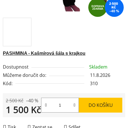
2 500
DOPRAVA
KČ
ZDARMA
–40 %
PASHMINA - Kašmírová šála s krajkou
Dostupnost
Skladem
Můžeme doručit do:
11.8.2026
Kód:
310
2 500 Kč
–40 %
DO KOŠÍKU
1 500 Kč
Měrná cena:
Tisk
Zeptat se
Sdílet