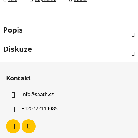
Popis
Diskuze
Z
á
Kontakt
p
a
info
@
saath.cz
t
í
+420722114085