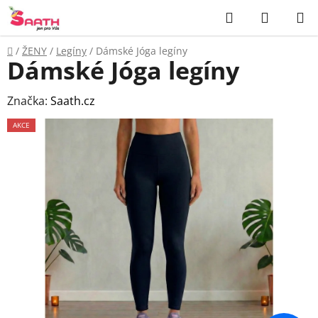
Přejít
Hledat
NÁKUP
na
KOŠÍK
obsah
Domů
/
ŽENY
/
Legíny
/
Dámské Jóga legíny
Dámské Jóga legíny
Značka:
Saath.cz
AKCE