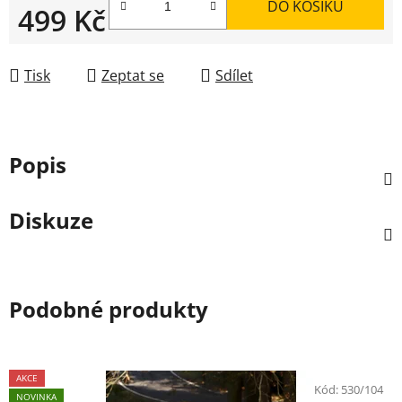
DO KOŠÍKU
499 Kč
Měrná cena:
Tisk
Zeptat se
Sdílet
Popis
Diskuze
Podobné produkty
AKCE
Kód:
530/104
NOVINKA