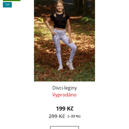
TIP
Divci-leginy
Vyprodáno
199 Kč
299 Kč
(–33 %)