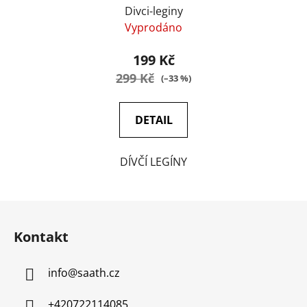
Divci-leginy
Vyprodáno
199 Kč
299 Kč
(–33 %)
DETAIL
DÍVČÍ LEGÍNY
Z
á
Kontakt
p
a
info
@
saath.cz
t
í
+420722114085