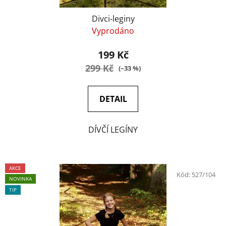
Divci-leginy
Vyprodáno
199 Kč
299 Kč
(–33 %)
DETAIL
DÍVČÍ LEGÍNY
AKCE
Kód:
527/104
NOVINKA
TIP